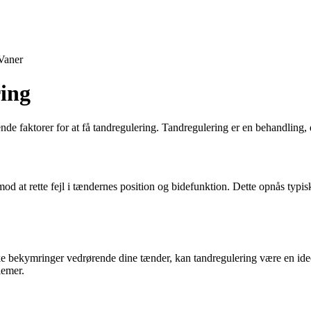
Vaner
ring
e faktorer for at få tandregulering. Tandregulering er en behandling, 
od at rette fejl i tændernes position og bidefunktion. Dette opnås typisk
ke bekymringer vedrørende dine tænder, kan tandregulering være en ideel
lemer.