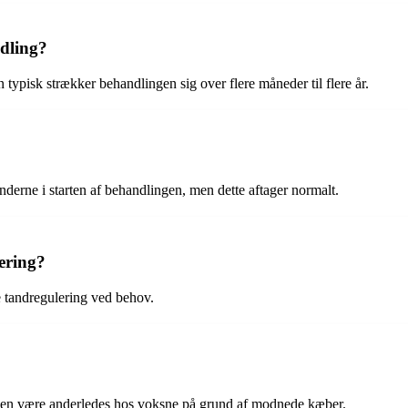
ndling?
typisk strækker behandlingen sig over flere måneder til flere år.
derne i starten af behandlingen, men dette aftager normalt.
ering?
e tandregulering ved behov.
ngen være anderledes hos voksne på grund af modnede kæber.