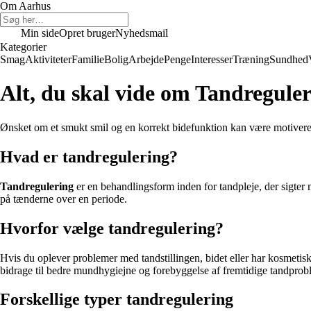
Om Aarhus
Min side
Opret bruger
Nyhedsmail
Kategorier
Smag
Aktiviteter
Familie
Bolig
Arbejde
Penge
Interesser
Træning
Sundhed
Alt, du skal vide om Tandregule
Ønsket om et smukt smil og en korrekt bidefunktion kan være motiverend
Hvad er tandregulering?
Tandregulering
er en behandlingsform inden for tandpleje, der sigter m
på tænderne over en periode.
Hvorfor vælge tandregulering?
Hvis du oplever problemer med tandstillingen, bidet eller har kosmetis
bidrage til bedre mundhygiejne og forebyggelse af fremtidige tandprob
Forskellige typer tandregulering