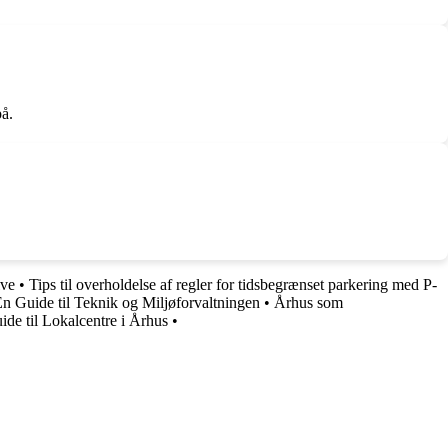
på.
ive
•
Tips til overholdelse af regler for tidsbegrænset parkering med P-
n Guide til Teknik og Miljøforvaltningen
•
Århus som
de til Lokalcentre i Århus
•