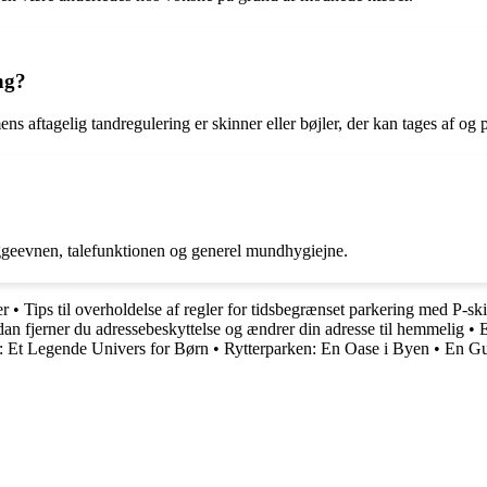
ng?
ens aftagelig tandregulering er skinner eller bøjler, der kan tages af og 
yggeevnen, talefunktionen og generel mundhygiejne.
er
•
Tips til overholdelse af regler for tidsbegrænset parkering med P-sk
an fjerner du adressebeskyttelse og ændrer din adresse til hemmelig
•
E
: Et Legende Univers for Børn
•
Rytterparken: En Oase i Byen
•
En Gui