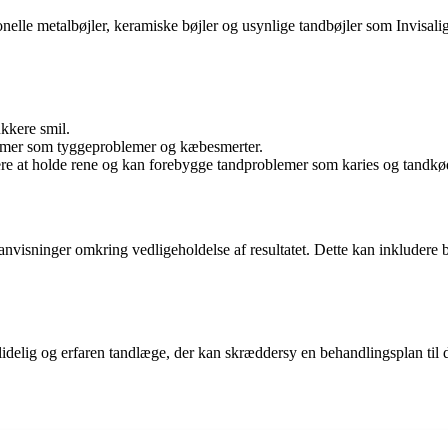
ionelle metalbøjler, keramiske bøjler og usynlige tandbøjler som Invisa
ukkere smil.
emer som tyggeproblemer og kæbesmerter.
re at holde rene og kan forebygge tandproblemer som karies og tand
s anvisninger omkring vedligeholdelse af resultatet. Dette kan inkluder
pålidelig og erfaren tandlæge, der kan skræddersy en behandlingsplan ti