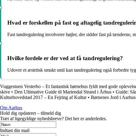
Hvad er forskellen på fast og aftagelig tandreguleri
Fast tandregulering involverer bøjler, der sidder fast på tænderne, m
Hvilke fordele er der ved at få tandregulering?
Udover et æstetisk smukt smil kan tandregulering også forbedre t
Vuggestuen Vesterbo – Et fantastisk børnehus fyldt med gode oplevels
skive
•
Den Ultimative Guide til Mariendal Strand i Århus
•
Guide: Såd
Kulturhovedstad 2017 – En Fejring af Kultur
•
Børnenes Jord i Aarhus
Om Aarhus
Hold dig opdateret – tilmeld dig
Træt af ligegyldige nyhedsbreve? Det her er anderledes.
Indtast din mail