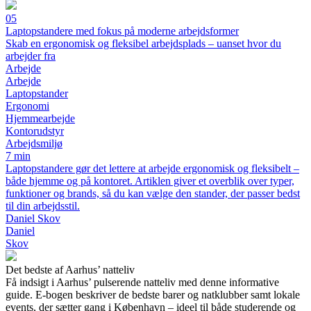
05
Laptopstandere med fokus på moderne arbejdsformer
Skab en ergonomisk og fleksibel arbejdsplads – uanset hvor du
arbejder fra
Arbejde
Arbejde
Laptopstander
Ergonomi
Hjemmearbejde
Kontorudstyr
Arbejdsmiljø
7 min
Laptopstandere gør det lettere at arbejde ergonomisk og fleksibelt –
både hjemme og på kontoret. Artiklen giver et overblik over typer,
funktioner og brands, så du kan vælge den stander, der passer bedst
til din arbejdsstil.
Daniel Skov
Daniel
Skov
Det bedste af Aarhus’ natteliv
Få indsigt i Aarhus’ pulserende natteliv med denne informative
guide. E-bogen beskriver de bedste barer og natklubber samt lokale
events, der sætter gang i København – ideel til både studerende og