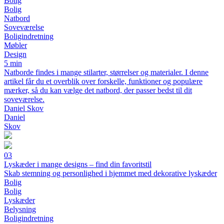
Bolig
Bolig
Natbord
Soveværelse
Boligindretning
Møbler
Design
5 min
Natborde findes i mange stilarter, størrelser og materialer. I denne
artikel får du et overblik over forskelle, funktioner og populære
mærker, så du kan vælge det natbord, der passer bedst til dit
soveværelse.
Daniel Skov
Daniel
Skov
03
Lyskæder i mange designs – find din favoritstil
Skab stemning og personlighed i hjemmet med dekorative lyskæder
Bolig
Bolig
Lyskæder
Belysning
Boligindretning