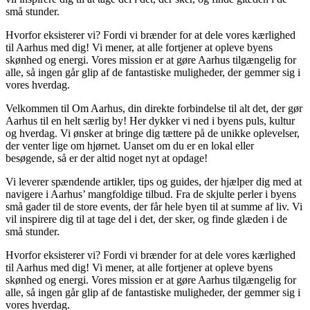
små stunder.
Hvorfor eksisterer vi? Fordi vi brænder for at dele vores kærlighed
til Aarhus med dig! Vi mener, at alle fortjener at opleve byens
skønhed og energi. Vores mission er at gøre Aarhus tilgængelig for
alle, så ingen går glip af de fantastiske muligheder, der gemmer sig i
vores hverdag.
Velkommen til Om Aarhus, din direkte forbindelse til alt det, der gør
Aarhus til en helt særlig by! Her dykker vi ned i byens puls, kultur
og hverdag. Vi ønsker at bringe dig tættere på de unikke oplevelser,
der venter lige om hjørnet. Uanset om du er en lokal eller
besøgende, så er der altid noget nyt at opdage!
Vi leverer spændende artikler, tips og guides, der hjælper dig med at
navigere i Aarhus’ mangfoldige tilbud. Fra de skjulte perler i byens
små gader til de store events, der får hele byen til at summe af liv. Vi
vil inspirere dig til at tage del i det, der sker, og finde glæden i de
små stunder.
Hvorfor eksisterer vi? Fordi vi brænder for at dele vores kærlighed
til Aarhus med dig! Vi mener, at alle fortjener at opleve byens
skønhed og energi. Vores mission er at gøre Aarhus tilgængelig for
alle, så ingen går glip af de fantastiske muligheder, der gemmer sig i
vores hverdag.