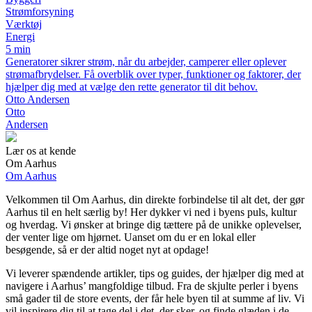
Strømforsyning
Værktøj
Energi
5 min
Generatorer sikrer strøm, når du arbejder, camperer eller oplever
strømafbrydelser. Få overblik over typer, funktioner og faktorer, der
hjælper dig med at vælge den rette generator til dit behov.
Otto Andersen
Otto
Andersen
Lær os at kende
Om Aarhus
Om Aarhus
Velkommen til Om Aarhus, din direkte forbindelse til alt det, der gør
Aarhus til en helt særlig by! Her dykker vi ned i byens puls, kultur
og hverdag. Vi ønsker at bringe dig tættere på de unikke oplevelser,
der venter lige om hjørnet. Uanset om du er en lokal eller
besøgende, så er der altid noget nyt at opdage!
Vi leverer spændende artikler, tips og guides, der hjælper dig med at
navigere i Aarhus’ mangfoldige tilbud. Fra de skjulte perler i byens
små gader til de store events, der får hele byen til at summe af liv. Vi
vil inspirere dig til at tage del i det, der sker, og finde glæden i de