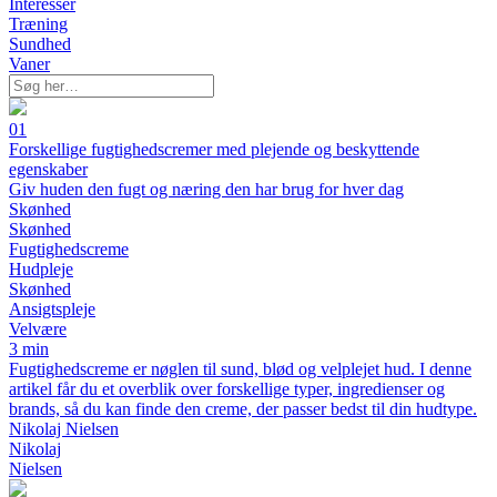
Interesser
Træning
Sundhed
Vaner
01
Forskellige fugtighedscremer med plejende og beskyttende
egenskaber
Giv huden den fugt og næring den har brug for hver dag
Skønhed
Skønhed
Fugtighedscreme
Hudpleje
Skønhed
Ansigtspleje
Velvære
3 min
Fugtighedscreme er nøglen til sund, blød og velplejet hud. I denne
artikel får du et overblik over forskellige typer, ingredienser og
brands, så du kan finde den creme, der passer bedst til din hudtype.
Nikolaj Nielsen
Nikolaj
Nielsen