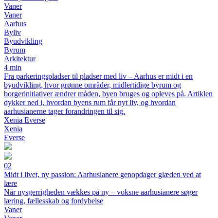
Vaner
Vaner
Aarhus
Byliv
Byudvikling
Byrum
Arkitektur
4 min
Fra parkeringspladser til pladser med liv – Aarhus er midt i en
byudvikling, hvor grønne områder, midlertidige byrum og
borgerinitiativer ændrer måden, byen bruges og opleves på. Artiklen
dykker ned i, hvordan byens rum får nyt liv, og hvordan
aarhusianerne tager forandringen til sig.
Xenia Everse
Xenia
Everse
02
Midt i livet, ny passion: Aarhusianere genopdager glæden ved at
lære
Når nysgerrigheden vækkes på ny – voksne aarhusianere søger
læring, fællesskab og fordybelse
Vaner