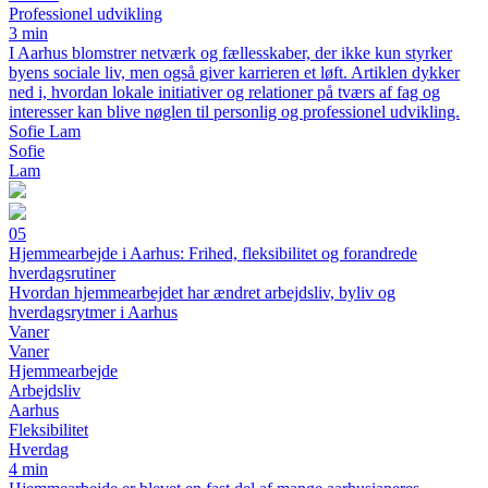
Professionel udvikling
3 min
I Aarhus blomstrer netværk og fællesskaber, der ikke kun styrker
byens sociale liv, men også giver karrieren et løft. Artiklen dykker
ned i, hvordan lokale initiativer og relationer på tværs af fag og
interesser kan blive nøglen til personlig og professionel udvikling.
Sofie Lam
Sofie
Lam
05
Hjemmearbejde i Aarhus: Frihed, fleksibilitet og forandrede
hverdagsrutiner
Hvordan hjemmearbejdet har ændret arbejdsliv, byliv og
hverdagsrytmer i Aarhus
Vaner
Vaner
Hjemmearbejde
Arbejdsliv
Aarhus
Fleksibilitet
Hverdag
4 min