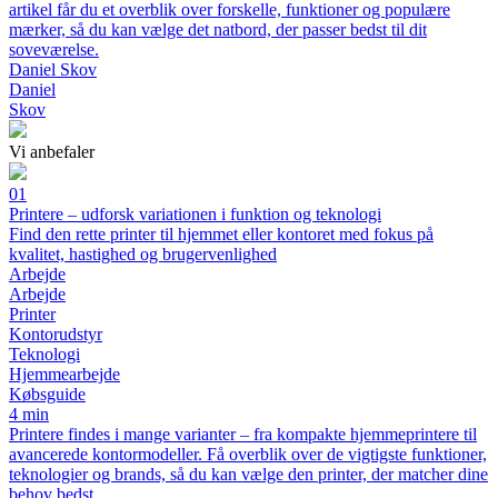
artikel får du et overblik over forskelle, funktioner og populære
mærker, så du kan vælge det natbord, der passer bedst til dit
soveværelse.
Daniel Skov
Daniel
Skov
Vi anbefaler
01
Printere – udforsk variationen i funktion og teknologi
Find den rette printer til hjemmet eller kontoret med fokus på
kvalitet, hastighed og brugervenlighed
Arbejde
Arbejde
Printer
Kontorudstyr
Teknologi
Hjemmearbejde
Købsguide
4 min
Printere findes i mange varianter – fra kompakte hjemmeprintere til
avancerede kontormodeller. Få overblik over de vigtigste funktioner,
teknologier og brands, så du kan vælge den printer, der matcher dine
behov bedst.