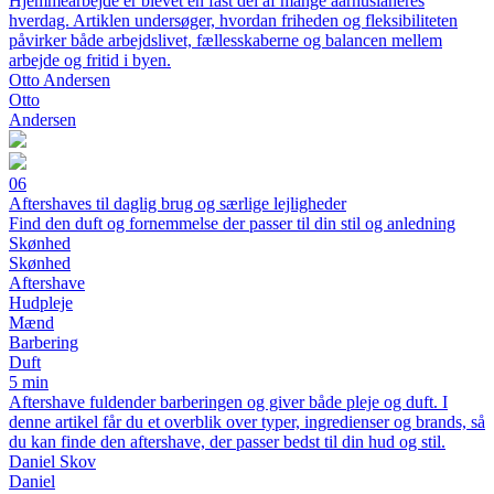
Hjemmearbejde er blevet en fast del af mange aarhusianeres
hverdag. Artiklen undersøger, hvordan friheden og fleksibiliteten
påvirker både arbejdslivet, fællesskaberne og balancen mellem
arbejde og fritid i byen.
Otto Andersen
Otto
Andersen
06
Aftershaves til daglig brug og særlige lejligheder
Find den duft og fornemmelse der passer til din stil og anledning
Skønhed
Skønhed
Aftershave
Hudpleje
Mænd
Barbering
Duft
5 min
Aftershave fuldender barberingen og giver både pleje og duft. I
denne artikel får du et overblik over typer, ingredienser og brands, så
du kan finde den aftershave, der passer bedst til din hud og stil.
Daniel Skov
Daniel