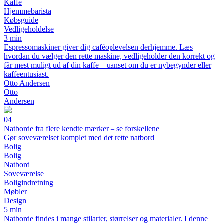
Kaffe
Hjemmebarista
Købsguide
Vedligeholdelse
3 min
Espressomaskiner giver dig caféoplevelsen derhjemme. Læs
hvordan du vælger den rette maskine, vedligeholder den korrekt og
får mest muligt ud af din kaffe – uanset om du er nybegynder eller
kaffeentusiast.
Otto Andersen
Otto
Andersen
04
Natborde fra flere kendte mærker – se forskellene
Gør soveværelset komplet med det rette natbord
Bolig
Bolig
Natbord
Soveværelse
Boligindretning
Møbler
Design
5 min
Natborde findes i mange stilarter, størrelser og materialer. I denne