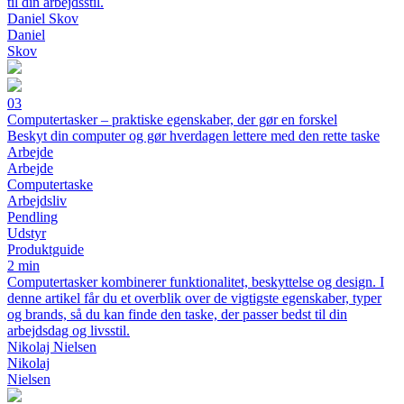
til din arbejdsstil.
Daniel Skov
Daniel
Skov
03
Computertasker – praktiske egenskaber, der gør en forskel
Beskyt din computer og gør hverdagen lettere med den rette taske
Arbejde
Arbejde
Computertaske
Arbejdsliv
Pendling
Udstyr
Produktguide
2 min
Computertasker kombinerer funktionalitet, beskyttelse og design. I
denne artikel får du et overblik over de vigtigste egenskaber, typer
og brands, så du kan finde den taske, der passer bedst til din
arbejdsdag og livsstil.
Nikolaj Nielsen
Nikolaj
Nielsen