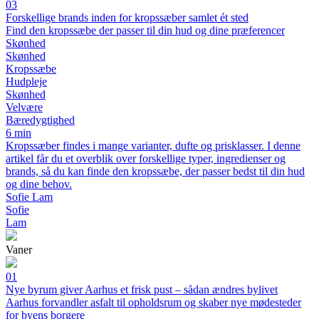
03
Forskellige brands inden for kropssæber samlet ét sted
Find den kropssæbe der passer til din hud og dine præferencer
Skønhed
Skønhed
Kropssæbe
Hudpleje
Skønhed
Velvære
Bæredygtighed
6 min
Kropssæber findes i mange varianter, dufte og prisklasser. I denne
artikel får du et overblik over forskellige typer, ingredienser og
brands, så du kan finde den kropssæbe, der passer bedst til din hud
og dine behov.
Sofie Lam
Sofie
Lam
Vaner
01
Nye byrum giver Aarhus et frisk pust – sådan ændres bylivet
Aarhus forvandler asfalt til opholdsrum og skaber nye mødesteder
for byens borgere