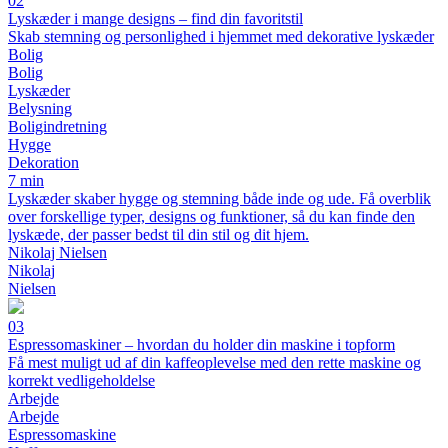
02
Lyskæder i mange designs – find din favoritstil
Skab stemning og personlighed i hjemmet med dekorative lyskæder
Bolig
Bolig
Lyskæder
Belysning
Boligindretning
Hygge
Dekoration
7 min
Lyskæder skaber hygge og stemning både inde og ude. Få overblik
over forskellige typer, designs og funktioner, så du kan finde den
lyskæde, der passer bedst til din stil og dit hjem.
Nikolaj Nielsen
Nikolaj
Nielsen
03
Espressomaskiner – hvordan du holder din maskine i topform
Få mest muligt ud af din kaffeoplevelse med den rette maskine og
korrekt vedligeholdelse
Arbejde
Arbejde
Espressomaskine