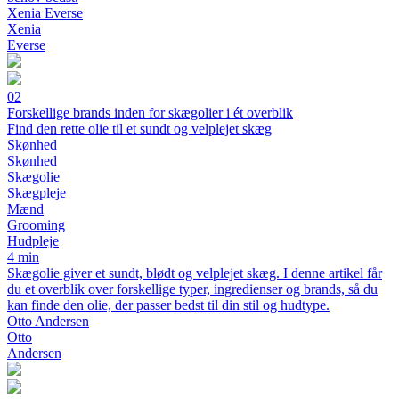
Xenia Everse
Xenia
Everse
02
Forskellige brands inden for skægolier i ét overblik
Find den rette olie til et sundt og velplejet skæg
Skønhed
Skønhed
Skægolie
Skægpleje
Mænd
Grooming
Hudpleje
4 min
Skægolie giver et sundt, blødt og velplejet skæg. I denne artikel får
du et overblik over forskellige typer, ingredienser og brands, så du
kan finde den olie, der passer bedst til din stil og hudtype.
Otto Andersen
Otto
Andersen