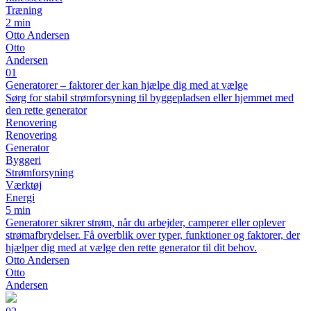
Træning
2 min
Otto Andersen
Otto
Andersen
01
Generatorer – faktorer der kan hjælpe dig med at vælge
Sørg for stabil strømforsyning til byggepladsen eller hjemmet med
den rette generator
Renovering
Renovering
Generator
Byggeri
Strømforsyning
Værktøj
Energi
5 min
Generatorer sikrer strøm, når du arbejder, camperer eller oplever
strømafbrydelser. Få overblik over typer, funktioner og faktorer, der
hjælper dig med at vælge den rette generator til dit behov.
Otto Andersen
Otto
Andersen