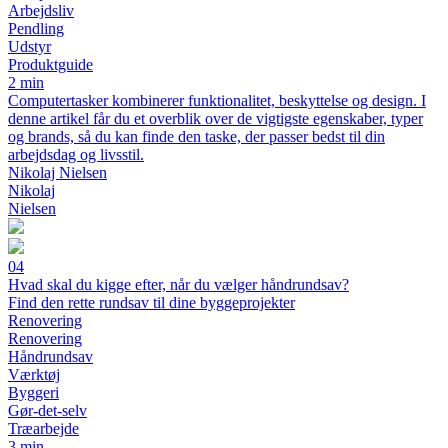
Arbejdsliv
Pendling
Udstyr
Produktguide
2 min
Computertasker kombinerer funktionalitet, beskyttelse og design. I
denne artikel får du et overblik over de vigtigste egenskaber, typer
og brands, så du kan finde den taske, der passer bedst til din
arbejdsdag og livsstil.
Nikolaj Nielsen
Nikolaj
Nielsen
04
Hvad skal du kigge efter, når du vælger håndrundsav?
Find den rette rundsav til dine byggeprojekter
Renovering
Renovering
Håndrundsav
Værktøj
Byggeri
Gør-det-selv
Træarbejde
3 min