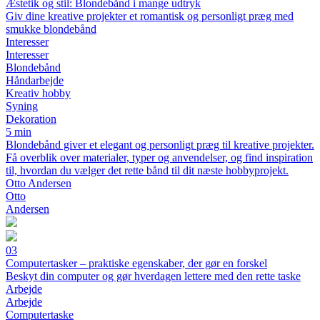
Æstetik og stil: Blondebånd i mange udtryk
Giv dine kreative projekter et romantisk og personligt præg med
smukke blondebånd
Interesser
Interesser
Blondebånd
Håndarbejde
Kreativ hobby
Syning
Dekoration
5 min
Blondebånd giver et elegant og personligt præg til kreative projekter.
Få overblik over materialer, typer og anvendelser, og find inspiration
til, hvordan du vælger det rette bånd til dit næste hobbyprojekt.
Otto Andersen
Otto
Andersen
03
Computertasker – praktiske egenskaber, der gør en forskel
Beskyt din computer og gør hverdagen lettere med den rette taske
Arbejde
Arbejde
Computertaske