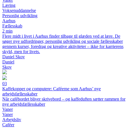
Vaner
Læring
Voksenuddannelse
Personlig udvikling
Aarhus
Fællesskab
2 min
Flere midt i livet i Aarhus finder tilbage til glæden ved at lære. De
søger nye udfordringer, personlig udvikling og sociale fællesskaber
gennem kurser, foredrag og kreative aktiviteter – ikke for karrierens
skyld, men for livets.
Daniel Skov
Daniel
Skov
03
Kaffekopper og computere: Caféerne som Aarhus’ nye
arbejdsfællesskaber
Når cafébordet bliver skrivebord – og kaffeduften sætter rammen for
nye arbejdsfællesskaber
Vaner
Vaner
Arbejdsliv
Caféer