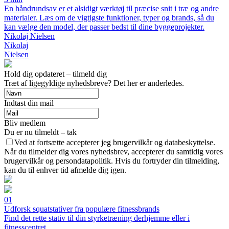
En håndrundsav er et alsidigt værktøj til præcise snit i træ og andre
materialer. Læs om de vigtigste funktioner, typer og brands, så du
kan vælge den model, der passer bedst til dine byggeprojekter.
Nikolaj Nielsen
Nikolaj
Nielsen
Hold dig opdateret – tilmeld dig
Træt af ligegyldige nyhedsbreve? Det her er anderledes.
Indtast din mail
Bliv medlem
Du er nu tilmeldt – tak
Ved at fortsætte accepterer jeg brugervilkår og databeskyttelse.
Når du tilmelder dig vores nyhedsbrev, accepterer du samtidig vores
brugervilkår og persondatapolitik. Hvis du fortryder din tilmelding,
kan du til enhver tid afmelde dig igen.
01
Udforsk squatstativer fra populære fitnessbrands
Find det rette stativ til din styrketræning derhjemme eller i
fitnesscentret