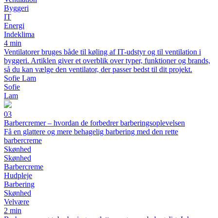
Byggeri
IT
Energi
Indeklima
4 min
Ventilatorer bruges både til køling af IT-udstyr og til ventilation i
byggeri. Artiklen giver et overblik over typer, funktioner og brands,
så du kan vælge den ventilator, der passer bedst til dit projekt.
Sofie Lam
Sofie
Lam
03
Barbercremer – hvordan de forbedrer barberingsoplevelsen
Få en glattere og mere behagelig barbering med den rette
barbercreme
Skønhed
Skønhed
Barbercreme
Hudpleje
Barbering
Skønhed
Velvære
2 min