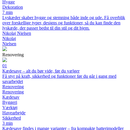
Hygge
Dekoration
7 min
Lyskæder skaber hygge og stemning både inde og ude. Få overblik
over forskellige typer, designs og funktioner, så du kan finde den
lyskæde, der passer bedst til din stil og dit hjem.
Nikolaj Nielsen
Nikolaj
Nielsen
Renovering
01
Kædesave – alt du bør vide, før du vælger
Få styr på kraft, sikkerhed og funktioner før du går i gang med
savarbejdet
Renovering
Renovering
Kædesav
Byggeri
Værktøj
Havearbejde
Sikkerhed
3 min
Kædesave findes i mange varianter – fra kompakte batterimodeller