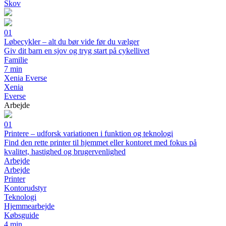
Skov
01
Løbecykler – alt du bør vide før du vælger
Giv dit barn en sjov og tryg start på cykellivet
Familie
7 min
Xenia Everse
Xenia
Everse
Arbejde
01
Printere – udforsk variationen i funktion og teknologi
Find den rette printer til hjemmet eller kontoret med fokus på
kvalitet, hastighed og brugervenlighed
Arbejde
Arbejde
Printer
Kontorudstyr
Teknologi
Hjemmearbejde
Købsguide
4 min