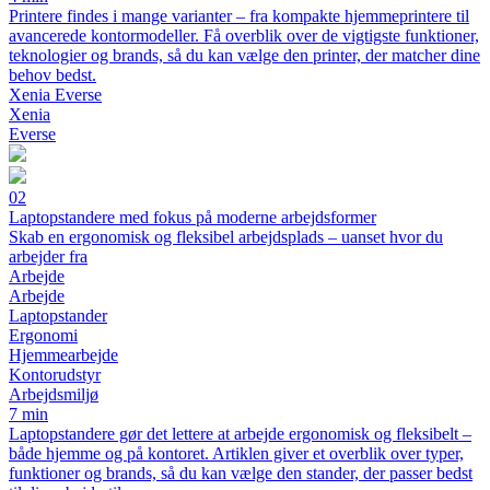
Printere findes i mange varianter – fra kompakte hjemmeprintere til
avancerede kontormodeller. Få overblik over de vigtigste funktioner,
teknologier og brands, så du kan vælge den printer, der matcher dine
behov bedst.
Xenia Everse
Xenia
Everse
02
Laptopstandere med fokus på moderne arbejdsformer
Skab en ergonomisk og fleksibel arbejdsplads – uanset hvor du
arbejder fra
Arbejde
Arbejde
Laptopstander
Ergonomi
Hjemmearbejde
Kontorudstyr
Arbejdsmiljø
7 min
Laptopstandere gør det lettere at arbejde ergonomisk og fleksibelt –
både hjemme og på kontoret. Artiklen giver et overblik over typer,
funktioner og brands, så du kan vælge den stander, der passer bedst