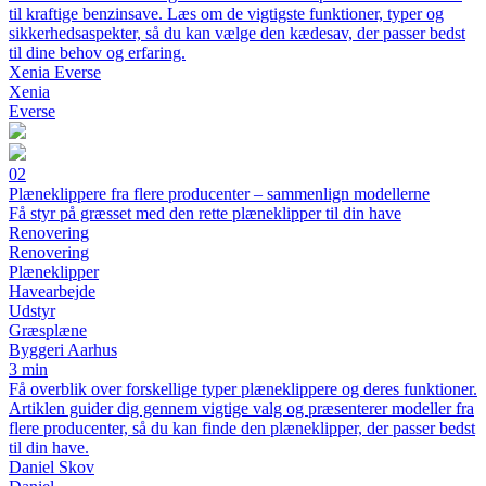
til kraftige benzinsave. Læs om de vigtigste funktioner, typer og
sikkerhedsaspekter, så du kan vælge den kædesav, der passer bedst
til dine behov og erfaring.
Xenia Everse
Xenia
Everse
02
Plæneklippere fra flere producenter – sammenlign modellerne
Få styr på græsset med den rette plæneklipper til din have
Renovering
Renovering
Plæneklipper
Havearbejde
Udstyr
Græsplæne
Byggeri Aarhus
3 min
Få overblik over forskellige typer plæneklippere og deres funktioner.
Artiklen guider dig gennem vigtige valg og præsenterer modeller fra
flere producenter, så du kan finde den plæneklipper, der passer bedst
til din have.
Daniel Skov