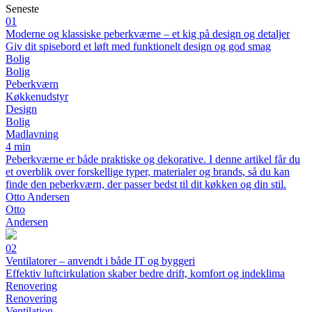
Seneste
01
Moderne og klassiske peberkværne – et kig på design og detaljer
Giv dit spisebord et løft med funktionelt design og god smag
Bolig
Bolig
Peberkværn
Køkkenudstyr
Design
Bolig
Madlavning
4 min
Peberkværne er både praktiske og dekorative. I denne artikel får du
et overblik over forskellige typer, materialer og brands, så du kan
finde den peberkværn, der passer bedst til dit køkken og din stil.
Otto Andersen
Otto
Andersen
02
Ventilatorer – anvendt i både IT og byggeri
Effektiv luftcirkulation skaber bedre drift, komfort og indeklima
Renovering
Renovering
Ventilation