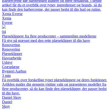
Barbercreme gør barberingen glattere og mere behagelig. I denne
artikel får du et overblik over typer, ingredienser og brands, så du
kan finde den barbercreme, der passer bedst til din hud og rutine.
Xenia Everse
Xenia
Everse
04
Plæneklippere fra flere producenter – sammenlign modellerne
Få styr på græsset med den rette plæneklipper til din have
Renovering
Renovering
Plæneklipper
Havearbejde
Udstyr
Græsplæne
Byggeri Aarhus
3 min
Få overblik over forskellige typer plæneklippere og deres funktioner.
Artiklen guider dig gennem vigtige valg og præsenterer modeller fra
flere producenter, så du kan finde den plæneklipper, der passer bedst
til din have.
Daniel Skov
Daniel
Skov