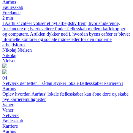
Aarhus
Fællesskab
Freelance
2 min
I Aarhus’ caféer vokser et nyt arbejdsliv frem, hvor studerende,
freelancere og iværksættere finder fællesskab mellem kaffekopper
og computere. Artiklen dykker ned i, hvordan byens caféer er blevet
uformelle kontorer og sociale mødesteder for den moderne
arbejdsform.
Nikolaj Nielsen
Nikolaj
Nielsen
04
Netværk der løfter – sådan styrker lokale fællesskaber karrieren i
Aarhus
Oplev hvordan Aarhus’ lokale fællesskaber kan åbne døre og skabe
nye karrieremuligheder
Vaner
Vaner
Netværk
Fællesskab
Karriere
Aarhus