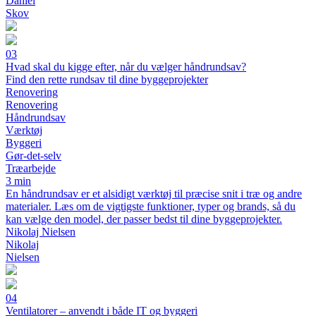
Daniel
Skov
03
Hvad skal du kigge efter, når du vælger håndrundsav?
Find den rette rundsav til dine byggeprojekter
Renovering
Renovering
Håndrundsav
Værktøj
Byggeri
Gør-det-selv
Træarbejde
3 min
En håndrundsav er et alsidigt værktøj til præcise snit i træ og andre
materialer. Læs om de vigtigste funktioner, typer og brands, så du
kan vælge den model, der passer bedst til dine byggeprojekter.
Nikolaj Nielsen
Nikolaj
Nielsen
04
Ventilatorer – anvendt i både IT og byggeri