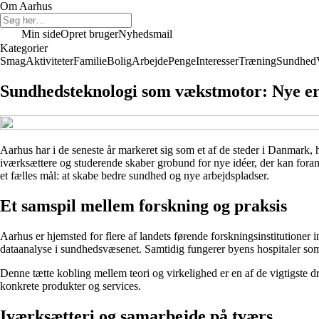
Om Aarhus
Min side
Opret bruger
Nyhedsmail
Kategorier
Smag
Aktiviteter
Familie
Bolig
Arbejde
Penge
Interesser
Træning
Sundhed
Sundhedsteknologi som vækstmotor: Nye er
Aarhus har i de seneste år markeret sig som et af de steder i Danmark,
iværksættere og studerende skaber grobund for nye idéer, der kan for
et fælles mål: at skabe bedre sundhed og nye arbejdspladser.
Et samspil mellem forskning og praksis
Aarhus er hjemsted for flere af landets førende forskningsinstitutioner 
dataanalyse i sundhedsvæsenet. Samtidig fungerer byens hospitaler som 
Denne tætte kobling mellem teori og virkelighed er en af de vigtigste d
konkrete produkter og services.
Iværksætteri og samarbejde på tværs