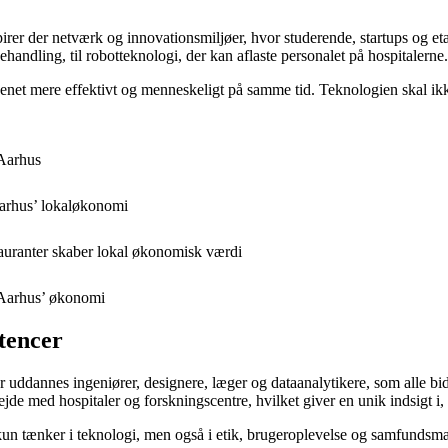
irer der netværk og innovationsmiljøer, hvor studerende, startups og et
ehandling, til robotteknologi, der kan aflaste personalet på hospitalerne.
æsenet mere effektivt og menneskeligt på samme tid. Teknologien skal ik
 Aarhus
Aarhus’ lokaløkonomi
auranter skaber lokal økonomisk værdi
 Aarhus’ økonomi
tencer
Her uddannes ingeniører, designere, læger og dataanalytikere, som alle b
jde med hospitaler og forskningscentre, hvilket giver en unik indsigt i
 kun tænker i teknologi, men også i etik, brugeroplevelse og samfundsm