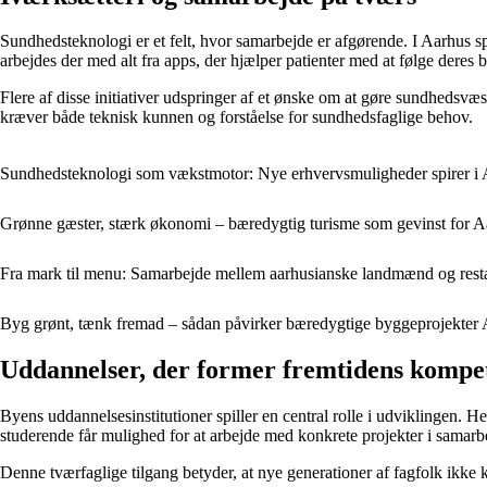
Sundhedsteknologi er et felt, hvor samarbejde er afgørende. I Aarhus sp
arbejdes der med alt fra apps, der hjælper patienter med at følge deres b
Flere af disse initiativer udspringer af et ønske om at gøre sundhedsv
kræver både teknisk kunnen og forståelse for sundhedsfaglige behov.
Sundhedsteknologi som vækstmotor: Nye erhvervsmuligheder spirer i
Grønne gæster, stærk økonomi – bæredygtig turisme som gevinst for 
Fra mark til menu: Samarbejde mellem aarhusianske landmænd og rest
Byg grønt, tænk fremad – sådan påvirker bæredygtige byggeprojekter
Uddannelser, der former fremtidens kompe
Byens uddannelsesinstitutioner spiller en central rolle i udviklingen. 
studerende får mulighed for at arbejde med konkrete projekter i samarbe
Denne tværfaglige tilgang betyder, at nye generationer af fagfolk ikke