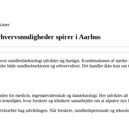
Vaner
hvervsmuligheder spirer i Aarhus
 hvor sundhedsteknologi udvikler sig hurtigst. Kombinationen af stærke 
andre både sundhedssektoren og erhvervslivet. Det handler ikke kun o
inden for medicin, ingeniørvidenskab og datateknologi. Her udvikles alt 
testmiljøer, hvor forskere og klinikere samarbejder om at afprøve nye l
rivkræfter bag udviklingen. Når forskere, sundhedspersonale og teknolog