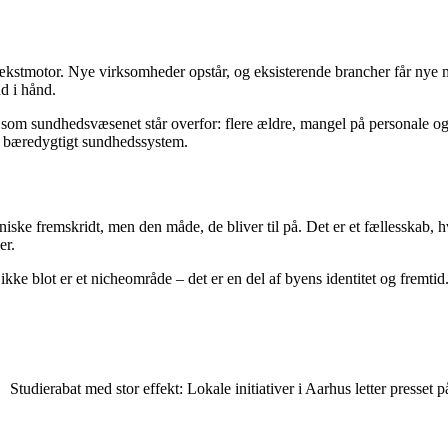
kstmotor. Nye virksomheder opstår, og eksisterende brancher får nye mu
d i hånd.
er, som sundhedsvæsenet står overfor: flere ældre, mangel på personale 
e bæredygtigt sundhedssystem.
iske fremskridt, men den måde, de bliver til på. Det er et fællesskab, 
er.
ikke blot er et nicheområde – det er en del af byens identitet og fremtid
Studierabat med stor effekt: Lokale initiativer i Aarhus letter presse