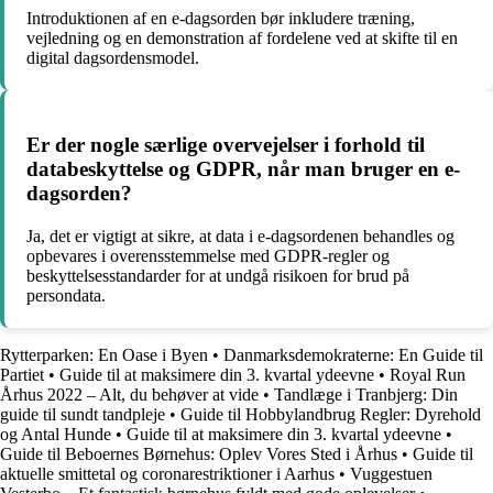
Introduktionen af en e-dagsorden bør inkludere træning,
vejledning og en demonstration af fordelene ved at skifte til en
digital dagsordensmodel.
Er der nogle særlige overvejelser i forhold til
databeskyttelse og GDPR, når man bruger en e-
dagsorden?
Ja, det er vigtigt at sikre, at data i e-dagsordenen behandles og
opbevares i overensstemmelse med GDPR-regler og
beskyttelsesstandarder for at undgå risikoen for brud på
persondata.
Rytterparken: En Oase i Byen
•
Danmarksdemokraterne: En Guide til
Partiet
•
Guide til at maksimere din 3. kvartal ydeevne
•
Royal Run
Århus 2022 – Alt, du behøver at vide
•
Tandlæge i Tranbjerg: Din
guide til sundt tandpleje
•
Guide til Hobbylandbrug Regler: Dyrehold
og Antal Hunde
•
Guide til at maksimere din 3. kvartal ydeevne
•
Guide til Beboernes Børnehus: Oplev Vores Sted i Århus
•
Guide til
aktuelle smittetal og coronarestriktioner i Aarhus
•
Vuggestuen