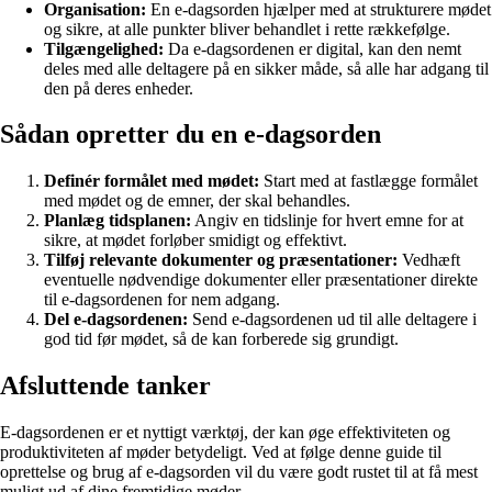
Organisation:
En e-dagsorden hjælper med at strukturere mødet
og sikre, at alle punkter bliver behandlet i rette rækkefølge.
Tilgængelighed:
Da e-dagsordenen er digital, kan den nemt
deles med alle deltagere på en sikker måde, så alle har adgang til
den på deres enheder.
Sådan opretter du en e-dagsorden
Definér formålet med mødet:
Start med at fastlægge formålet
med mødet og de emner, der skal behandles.
Planlæg tidsplanen:
Angiv en tidslinje for hvert emne for at
sikre, at mødet forløber smidigt og effektivt.
Tilføj relevante dokumenter og præsentationer:
Vedhæft
eventuelle nødvendige dokumenter eller præsentationer direkte
til e-dagsordenen for nem adgang.
Del e-dagsordenen:
Send e-dagsordenen ud til alle deltagere i
god tid før mødet, så de kan forberede sig grundigt.
Afsluttende tanker
E-dagsordenen er et nyttigt værktøj, der kan øge effektiviteten og
produktiviteten af møder betydeligt. Ved at følge denne guide til
oprettelse og brug af e-dagsorden vil du være godt rustet til at få mest
muligt ud af dine fremtidige møder.