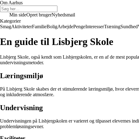
Om Aarhus
Min side
Opret bruger
Nyhedsmail
Kategorier
Smag
Aktiviteter
Familie
Bolig
Arbejde
Penge
Interesser
Træning
Sundhed
En guide til Lisbjerg Skole
Lisbjerg Skole, også kendt som Lisbjergskolen, er en af de mest populære
undervisningsmetoder.
Læringsmiljø
På Lisbjerg Skole skabes der et stimulerende læringsmiljø, hvor elevern
og inkluderende atmosfære.
Undervisning
Undervisningen på Lisbjergskolen er varieret og tilpasset elevernes indi
problemløsningsevner.
Faciliteter