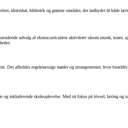
ser, idrætshal, bibliotek og grønne områder, der indbyder til både læring
ændende udvalg af ekstracurriculære aktiviteter såsom musik, teater, spor
heder.
ne. Der afholdes regelmæssige møder og arrangementer, hvor forældre k
nde og inkluderende skoleoplevelse. Med sit fokus på trivsel, læring og