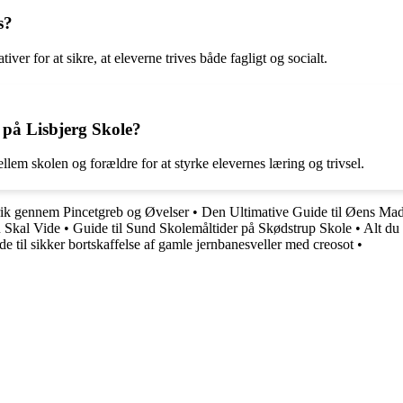
s?
iver for at sikre, at eleverne trives både fagligt og socialt.
 på Lisbjerg Skole?
lem skolen og forældre for at styrke elevernes læring og trivsel.
rik gennem Pincetgreb og Øvelser
•
Den Ultimative Guide til Øens Ma
u Skal Vide
•
Guide til Sund Skolemåltider på Skødstrup Skole
•
Alt du
e til sikker bortskaffelse af gamle jernbanesveller med creosot
•