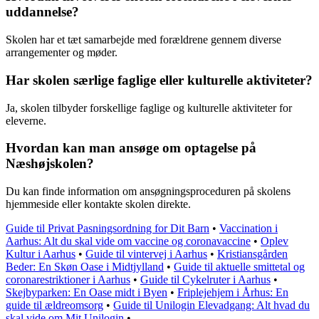
uddannelse?
Skolen har et tæt samarbejde med forældrene gennem diverse
arrangementer og møder.
Har skolen særlige faglige eller kulturelle aktiviteter?
Ja, skolen tilbyder forskellige faglige og kulturelle aktiviteter for
eleverne.
Hvordan kan man ansøge om optagelse på
Næshøjskolen?
Du kan finde information om ansøgningsproceduren på skolens
hjemmeside eller kontakte skolen direkte.
Guide til Privat Pasningsordning for Dit Barn
•
Vaccination i
Aarhus: Alt du skal vide om vaccine og coronavaccine
•
Oplev
Kultur i Aarhus
•
Guide til vintervej i Aarhus
•
Kristiansgården
Beder: En Skøn Oase i Midtjylland
•
Guide til aktuelle smittetal og
coronarestriktioner i Aarhus
•
Guide til Cykelruter i Aarhus
•
Skejbyparken: En Oase midt i Byen
•
Friplejehjem i Århus: En
guide til ældreomsorg
•
Guide til Unilogin Elevadgang: Alt hvad du
skal vide om Mit Unilogin
•