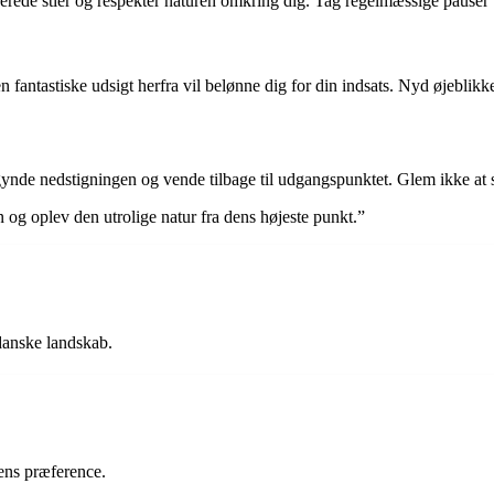
rede stier og respekter naturen omkring dig. Tag regelmæssige pauser u
ntastiske udsigt herfra vil belønne dig for din indsats. Nyd øjeblikket o
egynde nedstigningen og vende tilbage til udgangspunktet. Glem ikke at 
g oplev den utrolige natur fra dens højeste punkt.”
danske landskab.
ens præference.