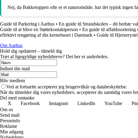
Nej, da Bakketoppen ofte er et naturområde, har det typisk ingen fa
Guide til Parkering i Aarhus
•
En guide til Strandskolen – dit bedste va
Guide til at blive en Støttekontaktperson
•
En guide til affaldssortering
effektivt rengøring af din kernehuset i Danmark
•
Guide til Hjerneryst
Om Aarhus
Hold dig opdateret – tilmeld dig
Træt af ligegyldige nyhedsbreve? Det her er anderledes.
Indtast din mail
Bliv medlem
Ved at fortsætte accepterer jeg brugervilkår og databeskyttelse.
Når du tilmelder dig vores nyhedsbrev, accepterer du samtidig vores bru
Del med omtanke
X
Facebook
Instagram
LinkedIn
YouTube
Pin
Om os
Send mail
Presseinfo
Reklame
Min adgang
Nyhedsbrev