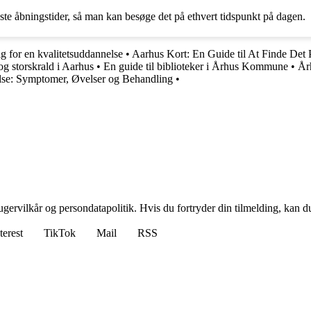
ste åbningstider, så man kan besøge det på ethvert tidspunkt på dagen.
lg for en kvalitetsuddannelse
•
Aarhus Kort: En Guide til At Finde Det
 og storskrald i Aarhus
•
En guide til biblioteker i Århus Kommune
•
År
else: Symptomer, Øvelser og Behandling
•
gervilkår og persondatapolitik. Hvis du fortryder din tilmelding, kan du
terest
TikTok
Mail
RSS