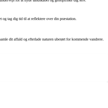
ndervejs for at nyde landskabet og genopfriske dig selv.
g tag dig tid til at reflektere over din præstation.
samle dit affald og efterlade naturen uberørt for kommende vandrere.