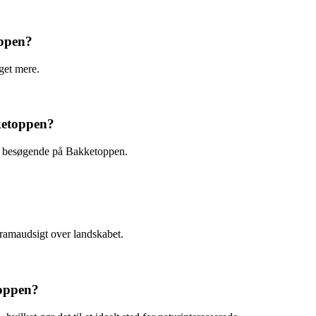
oppen?
get mere.
kketoppen?
 for besøgende på Bakketoppen.
ramaudsigt over landskabet.
toppen?