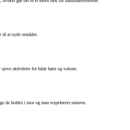
vilket gør det til et ideelt sted for naturinteresserede.
 til at nyde området.
 sjove aktiviteter for både børn og voksne.
ge de holdes i snor og man respekterer naturen.