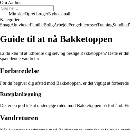
Om Aarhus
Min side
Opret bruger
Nyhedsmail
Kategorier
Smag
Aktiviteter
Familie
Bolig
Arbejde
Penge
Interesser
Træning
Sundhed
Guide til at nå Bakketoppen
Er du klar til at udfordre dig selv og bestige Bakketoppen? Dette er d
spændende vandretur!
Forberedelse
Før du begiver dig afsted mod Bakketoppen, er det vigtigt at forbered
Ruteplanlægning
Det er en god idé at undersøge ruten mod Bakketoppen på forhånd. Find u
Vandreturen