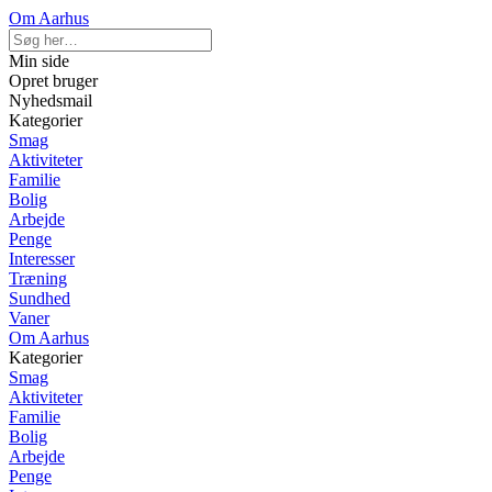
Om Aarhus
Min side
Opret bruger
Nyhedsmail
Kategorier
Smag
Aktiviteter
Familie
Bolig
Arbejde
Penge
Interesser
Træning
Sundhed
Vaner
Om Aarhus
Kategorier
Smag
Aktiviteter
Familie
Bolig
Arbejde
Penge