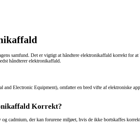
nikaffald
agens samfund. Det er vigtigt at håndtere elektronikaffald korrekt for a
dst håndterer elektronikaffald.
l and Electronic Equipment), omfatter en bred vifte af elektroniske app
onikaffald Korrekt?
ølv og cadmium, der kan forurene miljøet, hvis de ikke bortskaffes korr