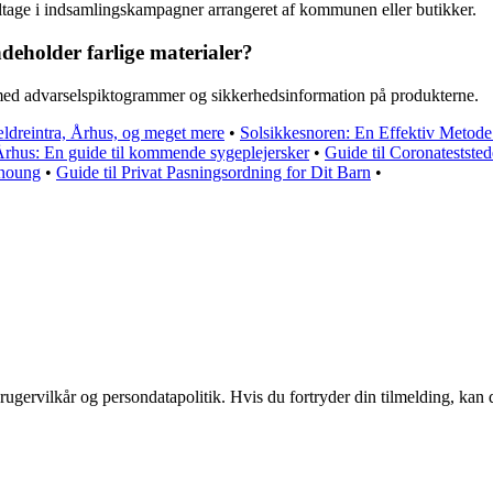
eltage i indsamlingskampagner arrangeret af kommunen eller butikker.
deholder farlige materialer?
t med advarselspiktogrammer og sikkerhedsinformation på produkterne.
ldreintra, Århus, og meget mere
•
Solsikkesnoren: En Effektiv Metod
Århus: En guide til kommende sygeplejersker
•
Guide til Coronatestste
Unoung
•
Guide til Privat Pasningsordning for Dit Barn
•
ugervilkår og persondatapolitik. Hvis du fortryder din tilmelding, kan d