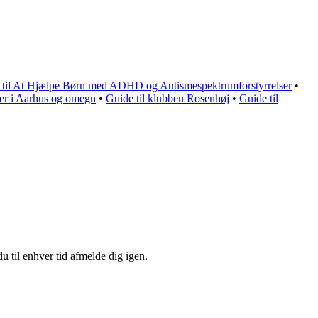
e til At Hjælpe Børn med ADHD og Autismespektrumforstyrrelser
•
der i Aarhus og omegn
•
Guide til klubben Rosenhøj
•
Guide til
u til enhver tid afmelde dig igen.