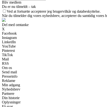
Bliv medlem
Du er nu tilmeldt – tak
Ved at fortsætte accepterer jeg brugervilkår og databeskyttelse.
Når du tilmelder dig vores nyhedsbrev, accepterer du samtidig vores br
Del med omtanke
X
Facebook
Instagram
LinkedIn
YouTube
Pinterest
TikTok
Mail
RSS
Om os
Send mail
Presseinfo
Reklame
Min adgang
Nyhedsbrev
Partnere
Din historie
Oplysninger
Få svar