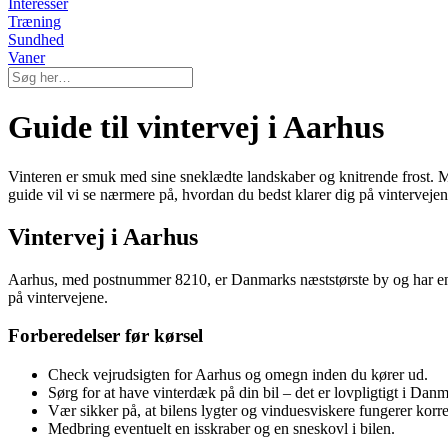
Interesser
Træning
Sundhed
Vaner
Guide til vintervej i Aarhus
Vinteren er smuk med sine sneklædte landskaber og knitrende frost. M
guide vil vi se nærmere på, hvordan du bedst klarer dig på vintervejen
Vintervej i Aarhus
Aarhus, med postnummer 8210, er Danmarks næststørste by og har en tr
på vintervejene.
Forberedelser før kørsel
Check vejrudsigten for Aarhus og omegn inden du kører ud.
Sørg for at have vinterdæk på din bil – det er lovpligtigt i Danm
Vær sikker på, at bilens lygter og vinduesviskere fungerer korre
Medbring eventuelt en isskraber og en sneskovl i bilen.