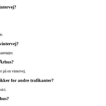
intervej?
je.
vintervej?
køretøjer.
 Århus?
r på en vintervej.
kker for andre trafikanter?
sici.
rhus?