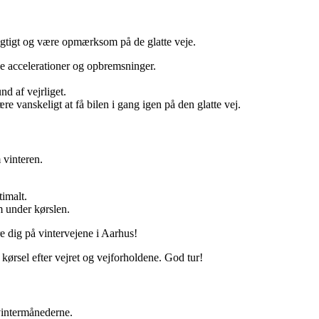
rsigtigt og være opmærksom på de glatte veje.
e accelerationer og opbremsninger.
d af vejrliget.
e vanskeligt at få bilen i gang igen på den glatte vej.
m vinteren.
imalt.
m under kørslen.
re dig på vintervejene i Aarhus!
 kørsel efter vejret og vejforholdene. God tur!
 vintermånederne.