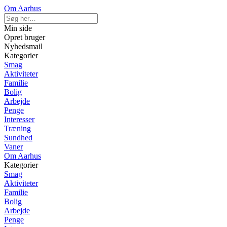
Om Aarhus
Min side
Opret bruger
Nyhedsmail
Kategorier
Smag
Aktiviteter
Familie
Bolig
Arbejde
Penge
Interesser
Træning
Sundhed
Vaner
Om Aarhus
Kategorier
Smag
Aktiviteter
Familie
Bolig
Arbejde
Penge