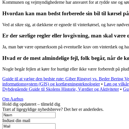
Kommunen og vejmyndighederne har ansvaret for at rydde sne og sørg
Hvordan kan man bedst forberede sin bil til kørsel på
Ved at sikre sig, at dækkene er egnede til vinterkørsel, og have nød
Er der særlige regler eller lovgivning, man skal vær
Ja, man bør være opmærksom på eventuelle krav om vinterdæk og has
Hvad er de mest almindelige fejl, folk begår, når de k
Nogle begår fejlen at køre for hurtigt eller ikke være forberedt på plu
Guide til at vælge den bedste rute: Giber Ringvej vs. Beder Bering V
informationssystem (GIS) og kortlægningsteknologier
•
Løn og vilkår
Dybdegående Guide til Skolens Historie, Værdier og Aktiviteter
•
Gui
Om Aarhus
Hold dig opdateret – tilmeld dig
Træt af ligegyldige nyhedsbreve? Det her er anderledes.
Indtast din mail