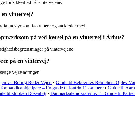
e for sikkerhed på vintervejene.
 en vintervej?
vendigt udstyr som isskrabere og snekæder med.
e opmærksom på ved kørsel på en vintervej i Århus?
tighedsbegrænsninger på vintervejene.
ører på en vintervej?
dselige vejrændringer.
ejen vs. Bering Beder Vejen
•
Guide til Beboernes Børnehus: Oplev Vor
 for handicaphjælpere – En guide til løntrin 11 og mere
•
Guide til Aarhu
de til klubben Rosenhøj
•
Danmarksdemokraterne: En Guide til Partiet