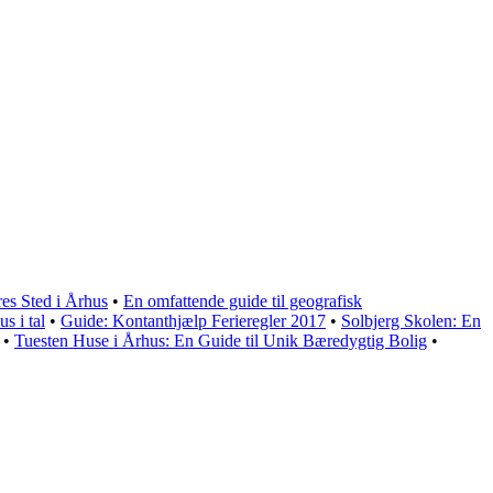
es Sted i Århus
•
En omfattende guide til geografisk
s i tal
•
Guide: Kontanthjælp Ferieregler 2017
•
Solbjerg Skolen: En
•
Tuesten Huse i Århus: En Guide til Unik Bæredygtig Bolig
•