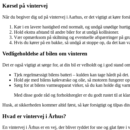
Kørsel på vintervej
Når du begiver dig ud på vintervej i Aarhus, er det vigtigt at køre fo
Kør i en lavere hastighed end normalt, og undgå unødige hurtig
Hold ekstra afstand til andre biler for at undgå kollisioner.
Vær opmærksom på skiltning og eventuelle afspærringer på grun
Hvis du kører på en bakke, så undgå at stoppe op, da det kan vær
Vedligeholdelse af bilen om vinteren
Det er også vigtigt at sørge for, at din bil er velholdt og i god stand o
Tjek regelmæssigt bilens batteri – kulden kan tage hårdt på det.
Hold øje med bilens kølevæske og olie, så motoren fungerer opt
Sørg for at bilens varmeapparat virker, så du kan holde dig var
Med disse gode råd og forholdsregler er du godt rustet til at kla
Husk, at sikkerheden kommer altid først, så kør forsigtigt og tilpas din
Hvad er vintervej i Århus?
En vintervej i Århus er en vej, der bliver ryddet for sne og glat føre i