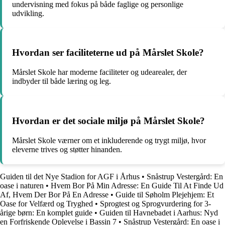
undervisning med fokus på både faglige og personlige
udvikling.
Hvordan ser faciliteterne ud på Mårslet Skole?
Mårslet Skole har moderne faciliteter og udearealer, der
indbyder til både læring og leg.
Hvordan er det sociale miljø på Mårslet Skole?
Mårslet Skole værner om et inkluderende og trygt miljø, hvor
eleverne trives og støtter hinanden.
Guiden til det Nye Stadion for AGF i Århus
•
Snåstrup Vestergård: En
oase i naturen
•
Hvem Bor På Min Adresse: En Guide Til At Finde Ud
Af, Hvem Der Bor På En Adresse
•
Guide til Søholm Plejehjem: Et
Oase for Velfærd og Tryghed
•
Sprogtest og Sprogvurdering for 3-
årige børn: En komplet guide
•
Guiden til Havnebadet i Aarhus: Nyd
en Forfriskende Oplevelse i Bassin 7
•
Snåstrup Vestergård: En oase i