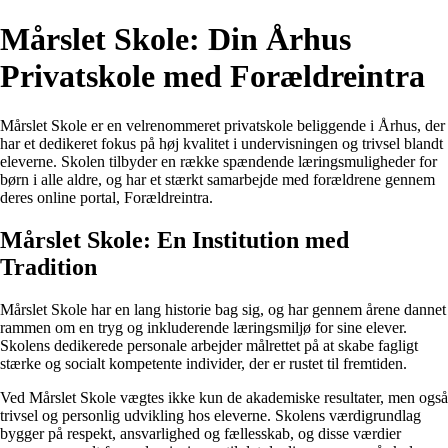
Mårslet Skole: Din Århus
Privatskole med Forældreintra
Mårslet Skole er en velrenommeret privatskole beliggende i Århus, der
har et dedikeret fokus på høj kvalitet i undervisningen og trivsel blandt
eleverne. Skolen tilbyder en række spændende læringsmuligheder for
børn i alle aldre, og har et stærkt samarbejde med forældrene gennem
deres online portal, Forældreintra.
Mårslet Skole: En Institution med
Tradition
Mårslet Skole har en lang historie bag sig, og har gennem årene dannet
rammen om en tryg og inkluderende læringsmiljø for sine elever.
Skolens dedikerede personale arbejder målrettet på at skabe fagligt
stærke og socialt kompetente individer, der er rustet til fremtiden.
Ved Mårslet Skole vægtes ikke kun de akademiske resultater, men også
trivsel og personlig udvikling hos eleverne. Skolens værdigrundlag
bygger på respekt, ansvarlighed og fællesskab, og disse værdier