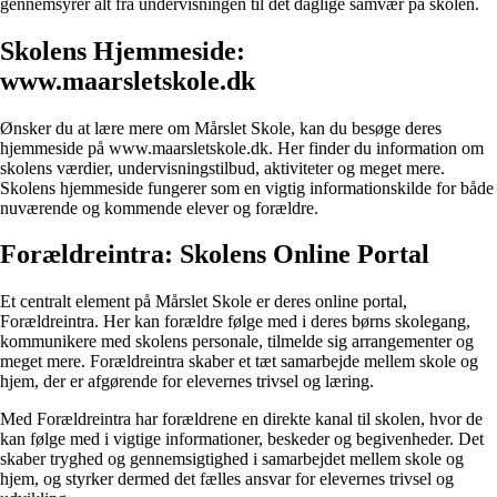
gennemsyrer alt fra undervisningen til det daglige samvær på skolen.
Skolens Hjemmeside:
www.maarsletskole.dk
Ønsker du at lære mere om Mårslet Skole, kan du besøge deres
hjemmeside på www.maarsletskole.dk. Her finder du information om
skolens værdier, undervisningstilbud, aktiviteter og meget mere.
Skolens hjemmeside fungerer som en vigtig informationskilde for både
nuværende og kommende elever og forældre.
Forældreintra: Skolens Online Portal
Et centralt element på Mårslet Skole er deres online portal,
Forældreintra. Her kan forældre følge med i deres børns skolegang,
kommunikere med skolens personale, tilmelde sig arrangementer og
meget mere. Forældreintra skaber et tæt samarbejde mellem skole og
hjem, der er afgørende for elevernes trivsel og læring.
Med Forældreintra har forældrene en direkte kanal til skolen, hvor de
kan følge med i vigtige informationer, beskeder og begivenheder. Det
skaber tryghed og gennemsigtighed i samarbejdet mellem skole og
hjem, og styrker dermed det fælles ansvar for elevernes trivsel og