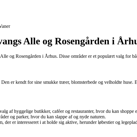
Vaner
vangs Alle og Rosengården i Årh
le og Rosengården i Århus. Disse områder er et populært valg for båd
 Den er kendt for sine smukke træer, blomsterbede og velholdte huse. 
alg af hyggelige butikker, caféer og restauranter, hvor du kan shoppe 
åder og parker, hvor du kan slappe af og nyde naturen.
m, der er interesseret i at holde sig aktive, herunder løbestier og legeplad