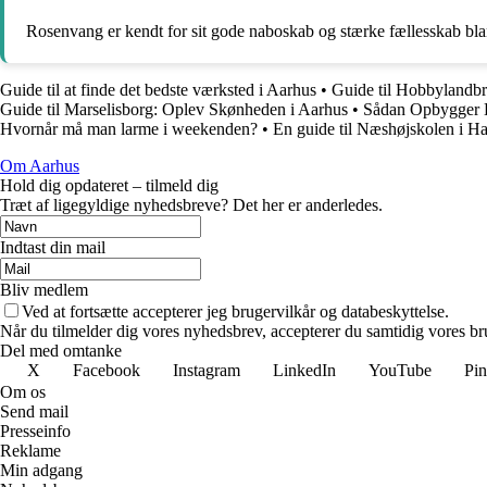
Rosenvang er kendt for sit gode naboskab og stærke fællesskab bl
Guide til at finde det bedste værksted i Aarhus
•
Guide til Hobbylandb
Guide til Marselisborg: Oplev Skønheden i Aarhus
•
Sådan Opbygger 
Hvornår må man larme i weekenden?
•
En guide til Næshøjskolen i Ha
Om Aarhus
Hold dig opdateret – tilmeld dig
Træt af ligegyldige nyhedsbreve? Det her er anderledes.
Indtast din mail
Bliv medlem
Ved at fortsætte accepterer jeg brugervilkår og databeskyttelse.
Når du tilmelder dig vores nyhedsbrev, accepterer du samtidig vores bru
Del med omtanke
X
Facebook
Instagram
LinkedIn
YouTube
Pin
Om os
Send mail
Presseinfo
Reklame
Min adgang