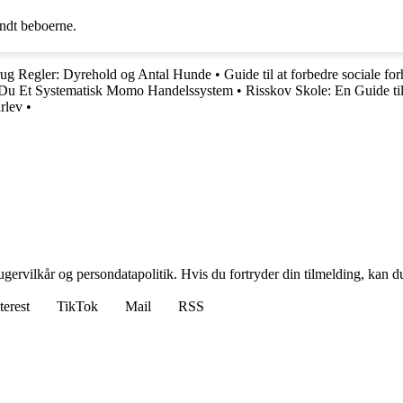
andt beboerne.
rug Regler: Dyrehold og Antal Hunde
•
Guide til at forbedre sociale fo
Du Et Systematisk Momo Handelssystem
•
Risskov Skole: En Guide ti
rlev
•
gervilkår og persondatapolitik. Hvis du fortryder din tilmelding, kan du
terest
TikTok
Mail
RSS