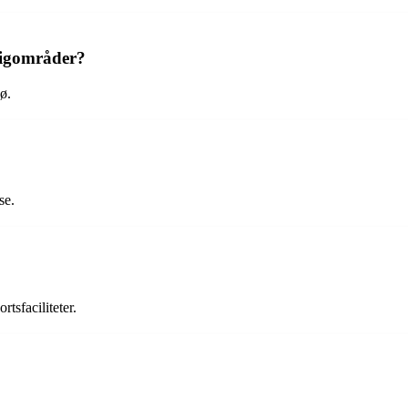
ligområder?
ø.
se.
tsfaciliteter.