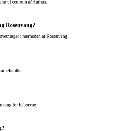
ang til centrum af Aarhus.
ing Rosenvang?
forretninger i nærheden af Rosenvang.
børnefamilier.
senvang for beboerne.
g?