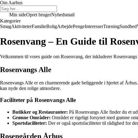
Om Aarhus
Min side
Opret bruger
Nyhedsmail
Kategorier
Smag
Aktiviteter
Familie
Bolig
Arbejde
Penge
Interesser
Træning
Sundhed
Rosenvang – En Guide til Rosen
Velkommen til vores guide om Rosenvang, der inkluderer Rosenvangs Al
Rosenvangs Alle
Rosenvangs Alle er en charmerende gade beliggende i hjertet af Århus.
kan nyde den rolige atmosfære.
Faciliteter på Rosenvangs Alle
Butikker og Restauranter:
På Rosenvangs Alle finder du et udv
Grønne Områder:
Området er rigeligt forsynet med grønne omr
Sportsfaciliteter:
Der er også sportsfaciliteter til rådighed for de
Rosengården Århus