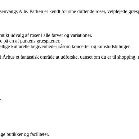
nvangs Alle. Parken er kendt for sine duftende roser, velplejede græsp
ukt udvalg af roser i alle farver og variationer.
 på en af parkens græsplæner.
lige kulturelle begivenheder såsom koncerter og kunstudstillinger.
hus et fantastisk område at udforske, uanset om du er til shopping, nat
.
 butikker og faciliteter.