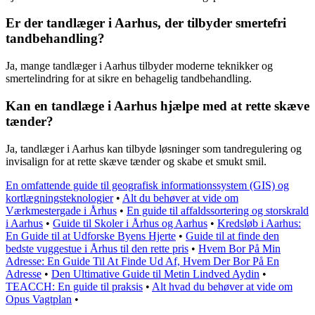
Er der tandlæger i Aarhus, der tilbyder smertefri
tandbehandling?
Ja, mange tandlæger i Aarhus tilbyder moderne teknikker og
smertelindring for at sikre en behagelig tandbehandling.
Kan en tandlæge i Aarhus hjælpe med at rette skæve
tænder?
Ja, tandlæger i Aarhus kan tilbyde løsninger som tandregulering og
invisalign for at rette skæve tænder og skabe et smukt smil.
En omfattende guide til geografisk informationssystem (GIS) og
kortlægningsteknologier
•
Alt du behøver at vide om
Værkmestergade i Århus
•
En guide til affaldssortering og storskrald
i Aarhus
•
Guide til Skoler i Århus og Aarhus
•
Kredsløb i Aarhus:
En Guide til at Udforske Byens Hjerte
•
Guide til at finde den
bedste vuggestue i Århus til den rette pris
•
Hvem Bor På Min
Adresse: En Guide Til At Finde Ud Af, Hvem Der Bor På En
Adresse
•
Den Ultimative Guide til Metin Lindved Aydin
•
TEACCH: En guide til praksis
•
Alt hvad du behøver at vide om
Opus Vagtplan
•