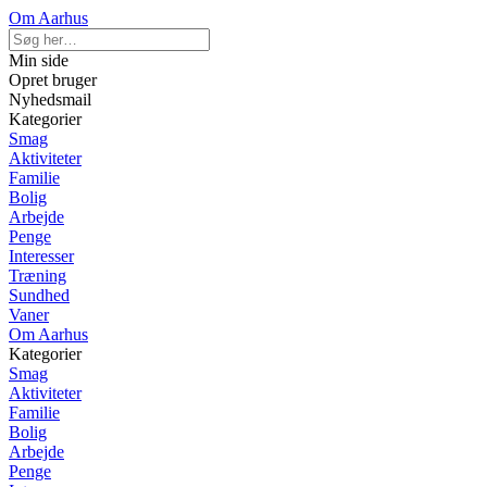
Om Aarhus
Min side
Opret bruger
Nyhedsmail
Kategorier
Smag
Aktiviteter
Familie
Bolig
Arbejde
Penge
Interesser
Træning
Sundhed
Vaner
Om Aarhus
Kategorier
Smag
Aktiviteter
Familie
Bolig
Arbejde
Penge