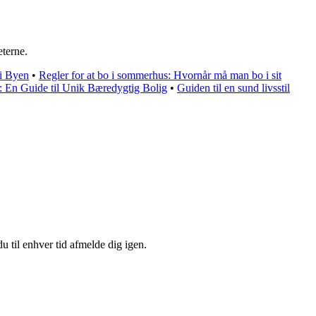
eterne.
 i Byen
•
Regler for at bo i sommerhus: Hvornår må man bo i sit
: En Guide til Unik Bæredygtig Bolig
•
Guiden til en sund livsstil
u til enhver tid afmelde dig igen.