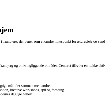
hjem
i Tranbjerg, der tjener som et omdrejningspunkt for ældrepleje og sundhe
 Tranbjerg og omkringliggende områder. Centeret tilbyder en række akti
gtige måltider sammen med andre.
otion, kreative workshops, spil og foredrag.
beboernes daglige behov.