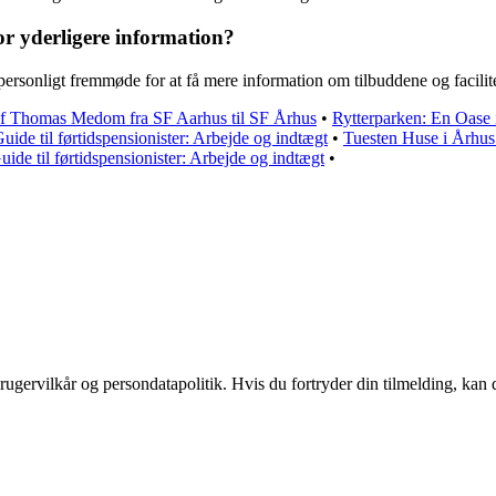
r yderligere information?
personligt fremmøde for at få mere information om tilbuddene og facilit
 af Thomas Medom fra SF Aarhus til SF Århus
•
Rytterparken: En Oase
uide til førtidspensionister: Arbejde og indtægt
•
Tuesten Huse i Århus
uide til førtidspensionister: Arbejde og indtægt
•
ugervilkår og persondatapolitik. Hvis du fortryder din tilmelding, kan d