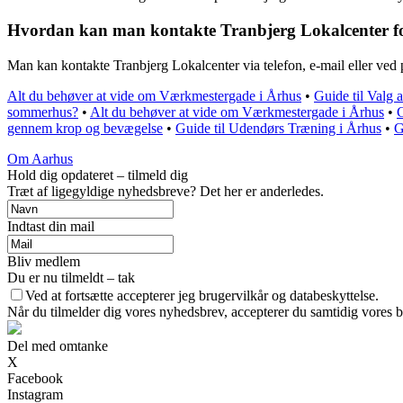
Hvordan kan man kontakte Tranbjerg Lokalcenter fo
Man kan kontakte Tranbjerg Lokalcenter via telefon, e-mail eller ved 
Alt du behøver at vide om Værkmestergade i Århus
•
Guide til Valg
sommerhus?
•
Alt du behøver at vide om Værkmestergade i Århus
•
G
gennem krop og bevægelse
•
Guide til Udendørs Træning i Århus
•
G
Om Aarhus
Hold dig opdateret – tilmeld dig
Træt af ligegyldige nyhedsbreve? Det her er anderledes.
Indtast din mail
Bliv medlem
Du er nu tilmeldt – tak
Ved at fortsætte accepterer jeg brugervilkår og databeskyttelse.
Når du tilmelder dig vores nyhedsbrev, accepterer du samtidig vores br
Del med omtanke
X
Facebook
Instagram