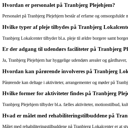
Hvordan er personalet på Tranbjerg Plejehjem?
Personalet på Tranbjerg Plejehjem består af erfarne og omsorgsfulde m
Hvilke typer af pleje tilbydes på Tranbjerg Lokalcent
Tranbjerg Lokalcenter tilbyder bl.a. pleje til ældre borgere samt borge
Er der adgang til udendørs faciliteter på Tranbjerg P
Ja, Tranbjerg Plejehjem har hyggelige udendørs arealer og gårdhaver, 
Hvordan kan pårørende involveres på Tranbjerg Lok
Pårørende kan deltage i aktiviteter, arrangementer og møder på Tranbje
Hvilke former for aktiviteter findes på Tranbjerg Ple
Tranbjerg Plejehjem tilbyder bl.a. fælles aktiviteter, motionstilbud, k
Hvad er målet med rehabiliteringstilbuddene på Tran
Målet med rehabiliteringstilbuddene på Tranbjerg Lokalcenter er at s