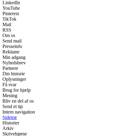
LinkedIn
YouTube
Pinterest
TikTok
Mail
RSS
Om os
Send mail
Presseinfo
Reklame
Min adgang
Nyhedsbrev
Partnere
Din historie
Oplysninger
Få svar
Brug for hjælp
Mening
Bliv en del af os
Send et tip
Intern navigation
Sidetræ
Historier
Arkiv
Skrivehjørne